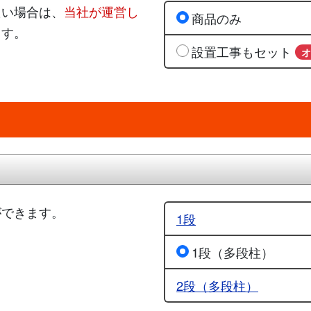
たい場合は、
当社が運営し
商品のみ
ます。
設置工事もセット
ができます。
1段
1段（多段柱）
2段（多段柱）