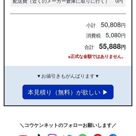
配送費（近くのメーカー倉庫に取りに行く）
0円
50,808
小計
円
5,080
消費税
円
55,888
合計
円
※正式な金額ではありません。
▼お値引きもがんばります▼
本見積り（無料）が欲しい ▶
＼コウケンネットのフォローお願いします／