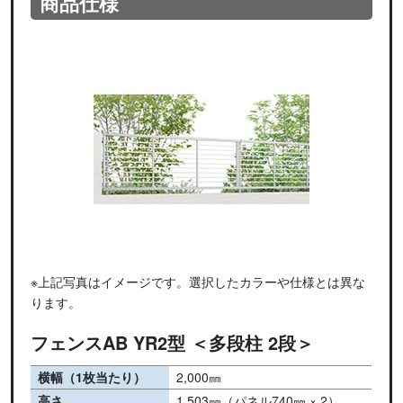
商品仕様
※上記写真はイメージです。選択したカラーや仕様とは異な
ります。
フェンスAB YR2型 ＜多段柱 2段＞
横幅（1枚当たり）
2,000㎜
高さ
1,503㎜（パネル740㎜ × 2）