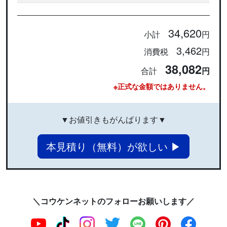
34,620
小計
円
3,462
消費税
円
38,082
合計
円
※正式な金額ではありません。
▼お値引きもがんばります▼
本見積り（無料）が欲しい ▶
＼コウケンネットのフォローお願いします／