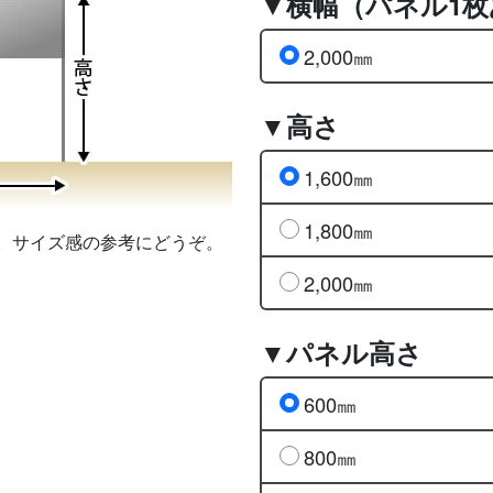
▼横幅（パネル1
2,000㎜
▼高さ
1,600㎜
1,800㎜
。サイズ感の参考にどうぞ。
2,000㎜
▼パネル高さ
600㎜
800㎜