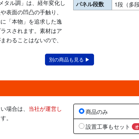
 メタル調」は、経年変化し
パネル段数
1段（多
淡や表面の凹凸の手触り、
的に「本物」を追求した逸
プラスされます。素材はア
がまわることはないので、
別の商品も見る ▶
たい場合は、
当社が運営し
商品のみ
ます。
設置工事もセット