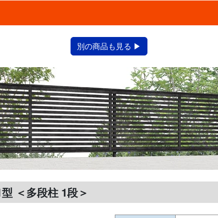
別の商品も見る ▶
1型 ＜多段柱 1段＞