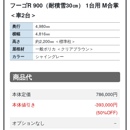
フーゴR 900（耐積雪30㎝） 1台用 M合掌
＜車2台＞
奥行
4,980㎜
横幅
4,816㎜
高さ
約2,200㎜ ＜標準柱＞
屋根材
一般ポリカ ＜クリアブラウン＞
カラー
シャイングレー
商品代
本体定価
786,000円
本体値引き
-393,000円
(50%OFF)
オプションなし
－