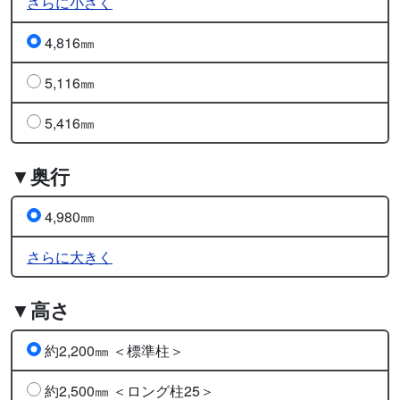
さらに小さく
4,816㎜
5,116㎜
5,416㎜
▼奥行
4,980㎜
さらに大きく
▼高さ
約2,200㎜ ＜標準柱＞
約2,500㎜ ＜ロング柱25＞