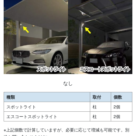
なし
種類
取付
個数
スポットライト
柱
2個
エスコートスポットライト
柱
2個
※上記個数で計算していますが、必要に応じて増減も可能です。別