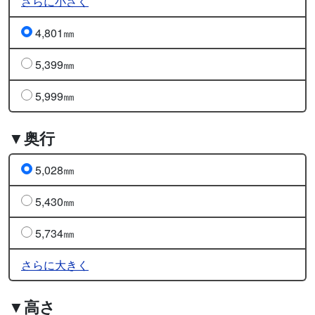
さらに小さく
4,801㎜
5,399㎜
5,999㎜
▼奥行
5,028㎜
5,430㎜
5,734㎜
さらに大きく
▼高さ