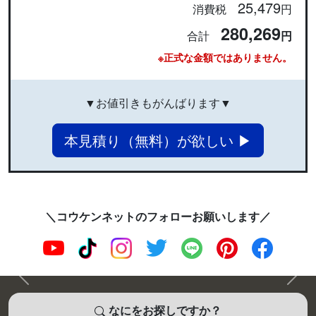
25,479
消費税
円
280,269
合計
円
※正式な金額ではありません。
▼お値引きもがんばります▼
本見積り（無料）が欲しい ▶
＼コウケンネットのフォローお願いします／
前へ
次へ
なにをお探しですか？