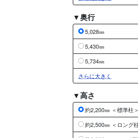
▼奥行
5,028㎜
5,430㎜
5,734㎜
さらに大きく
▼高さ
約2,200㎜ ＜標準柱
約2,500㎜ ＜ロング