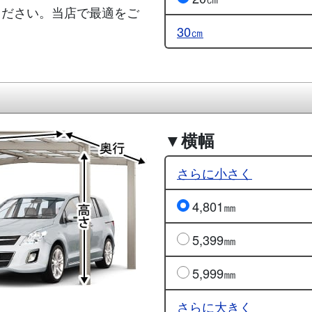
ください。当店で最適をご
30㎝
▼横幅
さらに小さく
4,801㎜
5,399㎜
5,999㎜
さらに大きく