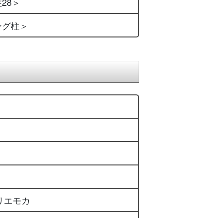
柱28＞
ロング柱＞
リエモカ