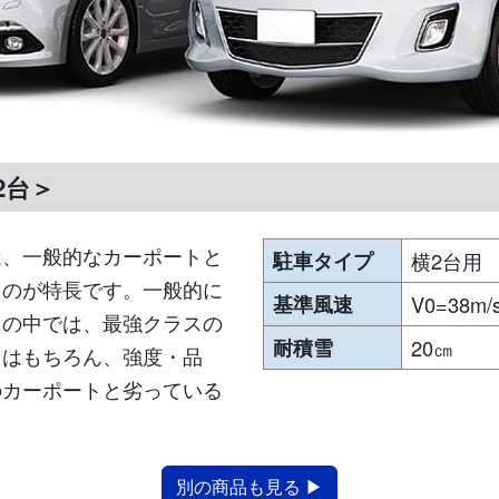
2台＞
は、一般的なカーポートと
駐車タイプ
横2台用
たのが特長です。一般的に
基準風速
V0=38m/
トの中では、最強クラスの
耐積雪
20㎝
さはもちろん、強度・品
のカーポートと劣っている
別の商品も見る ▶