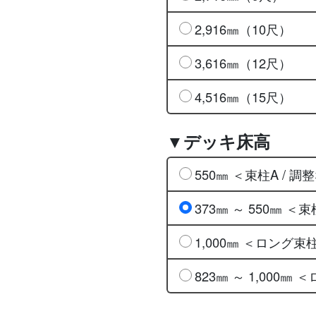
2,916㎜（10尺）
3,616㎜（12尺）
4,516㎜（15尺）
▼デッキ床高
550㎜ ＜束柱A / 調
373㎜ ～ 550㎜ ＜束
1,000㎜ ＜ロング束
823㎜ ～ 1,000㎜