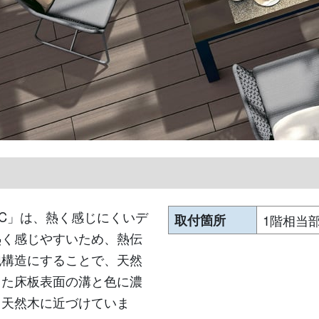
C」は、熱く感じにくいデ
取付箇所
1階相当
熱く感じやすいため、熱伝
泡構造にすることで、天然
また床板表面の溝と色に濃
も天然木に近づけていま