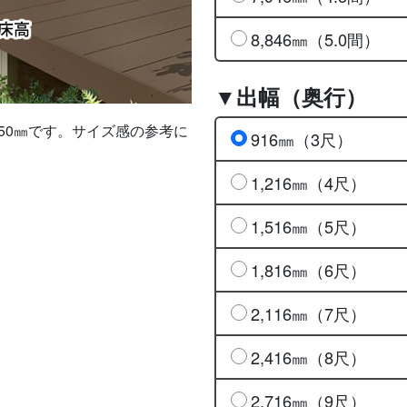
8,846㎜（5.0間）
▼出幅（奥行）
50㎜です。サイズ感の参考に
916㎜（3尺）
1,216㎜（4尺）
1,516㎜（5尺）
1,816㎜（6尺）
2,116㎜（7尺）
2,416㎜（8尺）
2,716㎜（9尺）