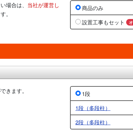
たい場合は、
当社が運営し
商品のみ
ます。
設置工事もセット
ができます。
1段
1段（多段柱）
2段（多段柱）