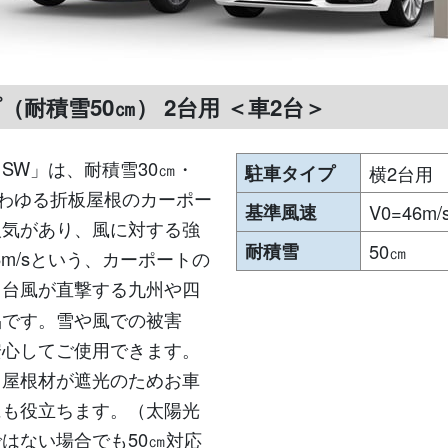
プ（耐積雪50㎝） 2台用 ＜車2台＞
SW」は、耐積雪30㎝・
駐車タイプ
横2台用
いわゆる折板屋根のカーポー
基準風速
V0=46m/
人気があり、風に対する強
耐積雪
50㎝
6m/sという、カーポートの
。台風が直撃する九州や四
品です。雪や風での被害
安心してご使用できます。
、屋根材が遮光のためお車
にも役立ちます。（太陽光
はない場合でも50㎝対応