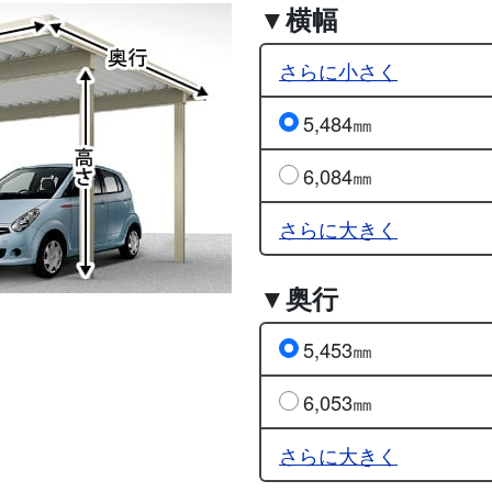
▼横幅
さらに小さく
5,484㎜
6,084㎜
さらに大きく
▼奥行
5,453㎜
6,053㎜
さらに大きく