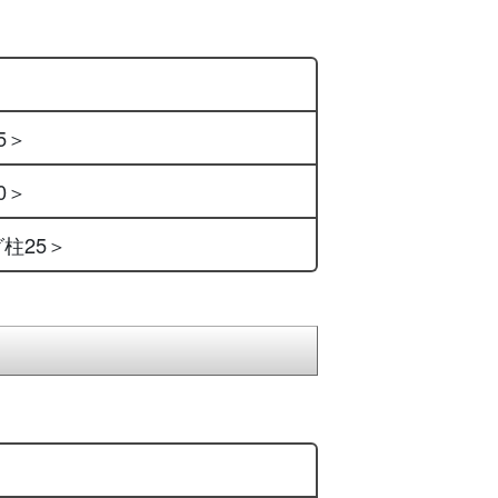
5＞
0＞
グ柱25＞