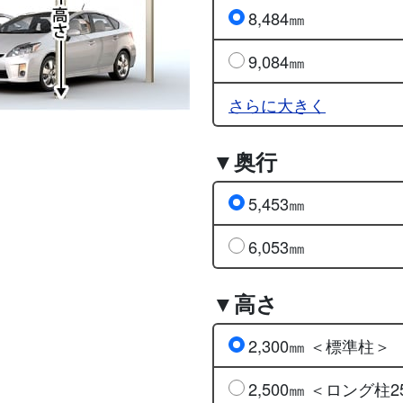
8,484㎜
9,084㎜
さらに大きく
▼奥行
5,453㎜
6,053㎜
▼高さ
2,300㎜ ＜標準柱＞
2,500㎜ ＜ロング柱2