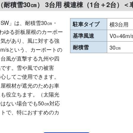
（耐積雪30㎝） 3台用 横連棟（1台＋2台）＜
SW」は、耐積雪30㎝・
駐車タイプ
横3台用
いわゆる折板屋根のカーポー
基準風速
V0=46m/
人気があり、風に対する強
耐積雪
30㎝
6m/sという、カーポートの
。台風が直撃する九州や四
品です。雪や風での被害
安心してご使用できます。
、屋根材が遮光のためお車
にも役立ちます。（太陽光
はない場合でも50㎝対応
ットで、特におすすめのカ