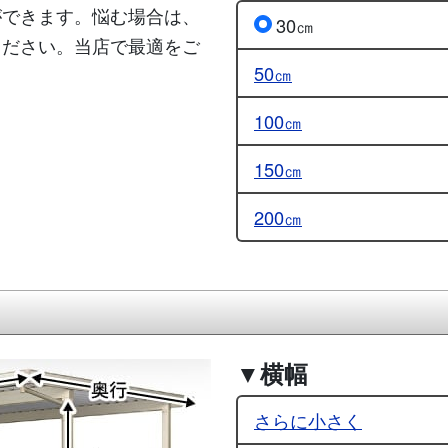
ができます。悩む場合は、
30㎝
ください。当店で最適をご
50㎝
100㎝
150㎝
200㎝
▼横幅
さらに小さく