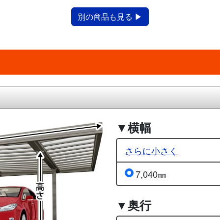
別の商品も見る ▶
▼横幅
さらに小さく
7,040㎜
▼奥行