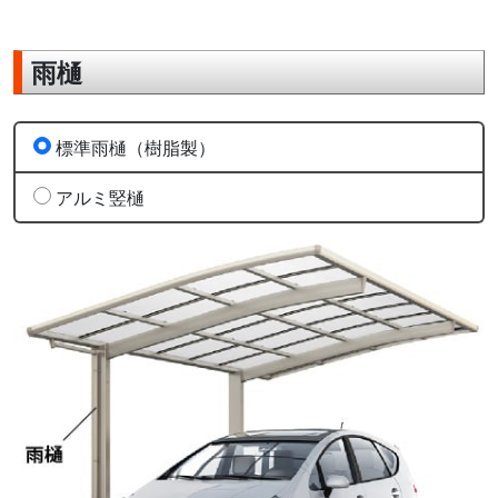
雨樋
標準雨樋（樹脂製）
アルミ竪樋