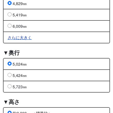
4,829㎜
5,419㎜
6,009㎜
さらに大きく
▼奥行
5,024㎜
5,424㎜
5,723㎜
▼高さ