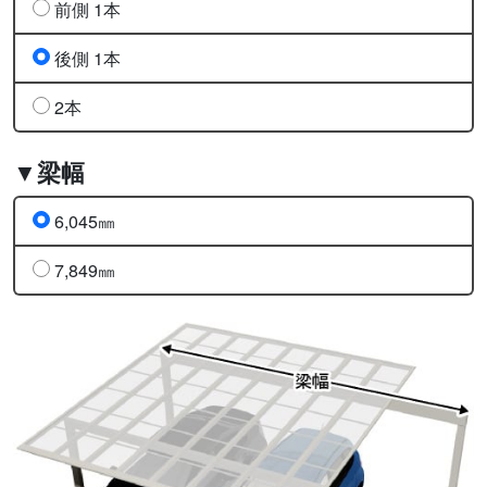
前側 1本
後側 1本
2本
▼梁幅
6,045㎜
7,849㎜