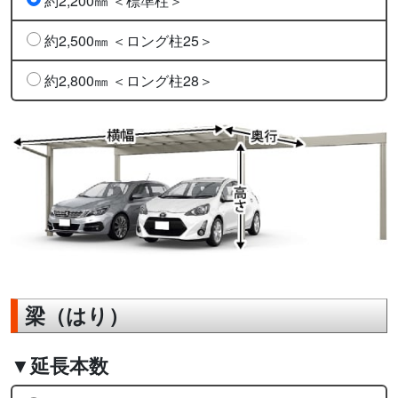
約2,200㎜ ＜標準柱＞
約2,500㎜ ＜ロング柱25＞
約2,800㎜ ＜ロング柱28＞
梁（はり）
▼延長本数