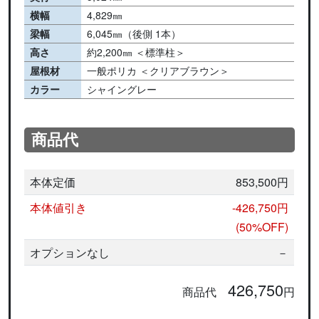
横幅
4,829㎜
梁幅
6,045㎜（後側 1本）
高さ
約2,200㎜ ＜標準柱＞
屋根材
一般ポリカ ＜クリアブラウン＞
カラー
シャイングレー
商品代
本体定価
853,500円
本体値引き
-426,750円
(50%OFF)
オプションなし
－
426,750
商品代
円