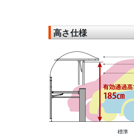
高さ仕様
標準