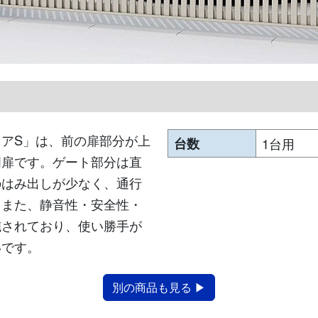
アS」は、前の扉部分が上
台数
1台用
門扉です。ゲート部分は直
のはみ出しが少なく、通行
。また、静音性・安全性・
施されており、使い勝手が
いです。
別の商品も見る ▶