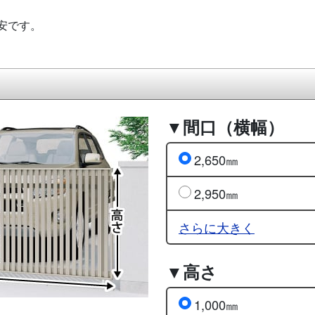
安です。
▼間口（横幅）
2,650㎜
2,950㎜
さらに大きく
▼高さ
1,000㎜