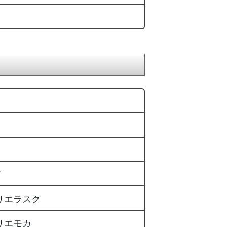
F
リエラスク
リエモカ